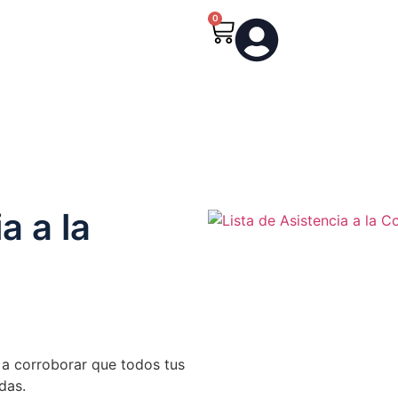
0
0
a a la
e a corroborar que todos tus
das.