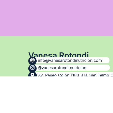
Vanesa Rotondi
info@vanesarotondinutricion.com
@vanesarotondi.nutricion
Av. Paseo Colón 1183 8 B, San Telmo C