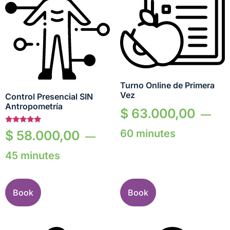
Turno Online de Primera
Vez
Control Presencial SIN
Antropometría
$
63.000,00
Valorado en
60 minutes
$
58.000,00
5.00
de 5
45 minutes
Book
Book