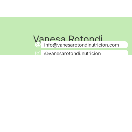
Vanesa Rotondi
info@vanesarotondinutricion.com
@vanesarotondi.nutricion
Av. Paseo Colón 1183 8 B, San Telmo C